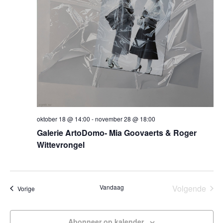
oktober 18 @ 14:00
-
november 28 @ 18:00
Galerie ArtoDomo- Mia Goovaerts & Roger
Wittevrongel
Vandaag
Volgende
Evenementen
Vorige
Eveneme
Abonneer op kalender