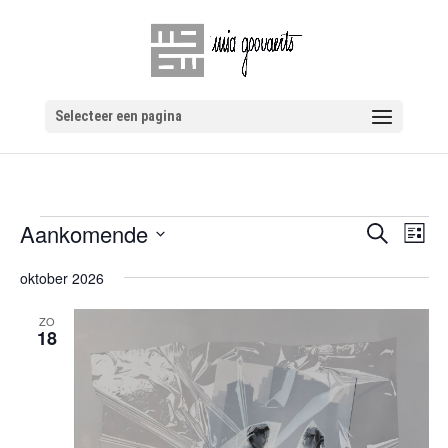
Selecteer een pagina
Evenementen
Evenem
Eve
Aankomende
Zoeken
Lijst
wee
Zoeken
Selecteer
navi
oktober 2026
en
een
weergev
datum.
ZO
navigati
18